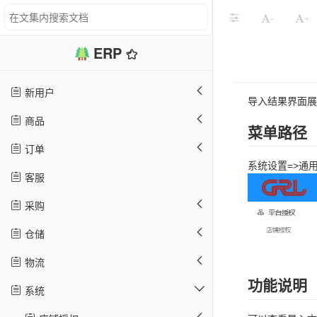
-
+
ERP
新用户
导入结果界面展
商品
菜单路径
订单
系统设置=>通
客服
采购
仓储
物流
功能说明
系统